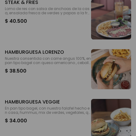
STEAK & FRIES
Lomo de res con salsa de anchoas de la cas
a, ensalada fresca de verdes y papas a la fra
ncesa
$ 40.500
HAMBURGUESA LORENZO
Nuestra consentida con carne angus 100%, en
pan tipo bagel con queso americano , ceboll
as caramelizadas, salsa de la casa y tocinet
$ 38.500
a. Acompañada de papas a la francesa
HAMBURGUESA VEGGIE
En pan tipo bagel, con nuestro falafel hecho e
n casa, hummus, mix de verdes, vegetales, qu
eso y salsa de la casa
$ 34.000