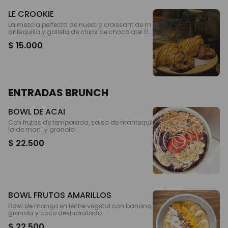
LE CROOKIE
La mezcla perfecta de nuestro croissant de m
antequilla y galleta de chips de chocolate! El
croissant más viral llega desde Paris a Cali! T
$ 15.000
e recomendamos pedirlo con una adición de
helado de vainilla
ENTRADAS BRUNCH
BOWL DE ACAI
Con frutas de temporada, salsa de mantequil
la de maní y granola
$ 22.500
BOWL FRUTOS AMARILLOS
Bowl de mango en leche vegetal con banano,
granola y coco deshidratado
$ 22.500