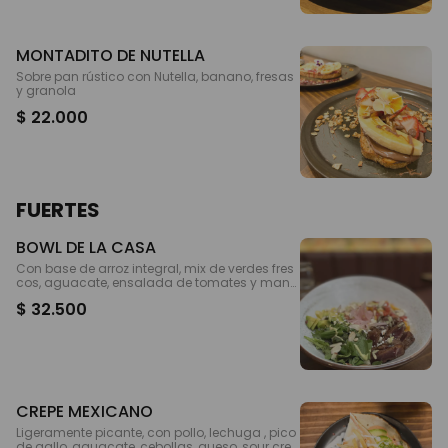
MONTADITO DE NUTELLA
Sobre pan rústico con Nutella, banano, fresas
y granola
$ 22.000
FUERTES
BOWL DE LA CASA
Con base de arroz integral, mix de verdes fres
cos, aguacate, ensalada de tomates y mang
o, cebollas encurtidas, pesto y frutos secos. Eli
$ 32.500
ge la proteína de tu preferencia
CREPE MEXICANO
Ligeramente picante, con pollo, lechuga , pico
de gallo, aguacate, cebollas, queso, sour crea