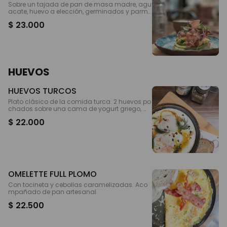
Sobre un tajada de pan de masa madre, agu
acate, huevo a elección, germinados y parme
sano RECOMENDADO Adición de tocineta, jam
$ 23.000
ón serrano o salmón fresco.
HUEVOS
HUEVOS TURCOS
Plato clásico de la comida turca. 2 huevos po
chados sobre una cama de yogurt griego, m
antequilla infusionada, heneldo y pan artesa
$ 22.000
nal. Ligeramente picante
OMELETTE FULL PLOMO
Con tocineta y cebollas caramelizadas. Aco
mpañado de pan artesanal
$ 22.500