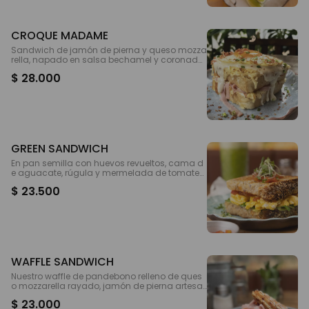
CROQUE MADAME
Sandwich de jamón de pierna y queso mozza
rella, napado en salsa bechamel y coronado
con queso fundido y un huevo cacerola a pu
$ 28.000
nto
GREEN SANDWICH
En pan semilla con huevos revueltos, cama d
e aguacate, rúgula y mermelada de tomates
confitados hecha en casa. Coronado con ge
$ 23.500
rminados
WAFFLE SANDWICH
Nuestro waffle de pandebono relleno de ques
o mozzarella rayado, jamón de pierna artesa
nal, mermelada casera de fresa y queso cre
$ 23.000
ma. Sugerido: Adición de huevo en cacerola