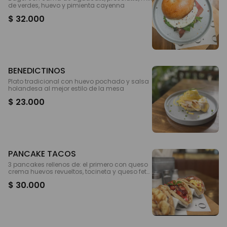
de verdes, huevo y pimienta cayenna
$ 32.000
BENEDICTINOS
Plato tradicional con huevo pochado y salsa
holandesa al mejor estilo de la mesa
$ 23.000
PANCAKE TACOS
3 pancakes rellenos de: el primero con queso
crema huevos revueltos, tocineta y queso feta
. El segundo con yogurt frutos rojos, mermela
$ 30.000
da casera y granola y el último con mantequi
lla de maní, banano y salsa de chocolate .