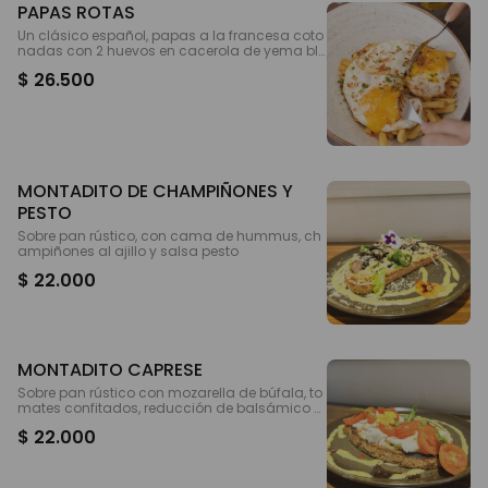
PAPAS ROTAS
Un clásico español, papas a la francesa coto
nadas con 2 huevos en cacerola de yema bl
anca. Con un toque de polvo de tocineta y ce
$ 26.500
bollín
MONTADITO DE CHAMPIÑONES Y
PESTO
Sobre pan rústico, con cama de hummus, ch
ampiñones al ajillo y salsa pesto
$ 22.000
MONTADITO CAPRESE
Sobre pan rústico con mozarella de búfala, to
mates confitados, reducción de balsámico y
pesto
$ 22.000