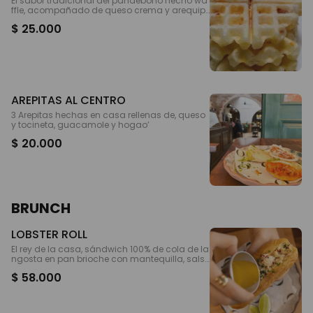
El sabor tradicional del pandebono hecho wa
ffle, acompañado de queso crema y arequip
e o mermelada casera
$ 25.000
AREPITAS AL CENTRO
3 Arepitas hechas en casa rellenas de, queso
y tocineta, guacamole y hogao’
$ 20.000
BRUNCH
LOBSTER ROLL
El rey de la casa, sándwich 100% de cola de la
ngosta en pan brioche con mantequilla, sals
a de la casa y Limon
$ 58.000