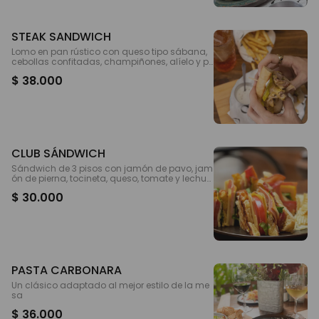
STEAK SANDWICH
Lomo en pan rústico con queso tipo sábana,
cebollas confitadas, champiñones, alíelo y pe
pinillos. Acompañado de papas a ,a frances
$ 38.000
a
CLUB SÁNDWICH
Sándwich de 3 pisos con jamón de pavo, jam
ón de pierna, tocineta, queso, tomate y lechug
a. Acompañado de papas a la francesa.
$ 30.000
PASTA CARBONARA
Un clásico adaptado al mejor estilo de la me
sa
$ 36.000