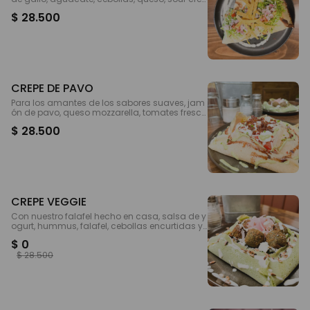
m y nachos crocantes.
$ 28.500
CREPE DE PAVO
Para los amantes de los sabores suaves, jam
ón de pavo, queso mozzarella, tomates fresco
s y secos, mozzarella de búfala, pesto y reduc
$ 28.500
ción de balsámico.
CREPE VEGGIE
Con nuestro falafel hecho en casa, salsa de y
ogurt, hummus, falafel, cebollas encurtidas y
mix de verdes.
$ 0
$ 28.500