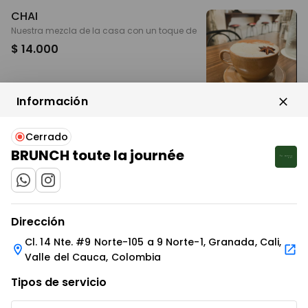
CHAI
Nuestra mezcla de la casa con un toque de
$ 14.000
Información
GOLDEN MILK
Cerrado
Cúrcuma, jengibre y miel en leche vegetal
BRUNCH toute la journée
$ 14.000
IR AL ENLACE
IR AL ENLACE
Dirección
MATCHA LATTE
Cl. 14 Nte. #9 Norte-105 a 9 Norte-1, Granada, Cali,
Valle del Cauca, Colombia
$ 14.000
Tipos de servicio