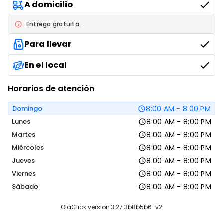
A domicilio
Entrega gratuita.
TÉ Bitaco
Para llevar
$ 7.000
En el local
Horarios de atención
Domingo
8:00 AM - 8:00 PM
MALTEADAS
Lunes
8:00 AM - 8:00 PM
Brownie, Oreo, Milo, Café, Vainilla o Caramelo
Martes
8:00 AM - 8:00 PM
$ 18.500
Miércoles
8:00 AM - 8:00 PM
Jueves
8:00 AM - 8:00 PM
Viernes
8:00 AM - 8:00 PM
Sábado
8:00 AM - 8:00 PM
LECHE VEGETAL
OlaClick version 3.27.3b8b5b6-v2
Almendras o Avena
$ 3.500